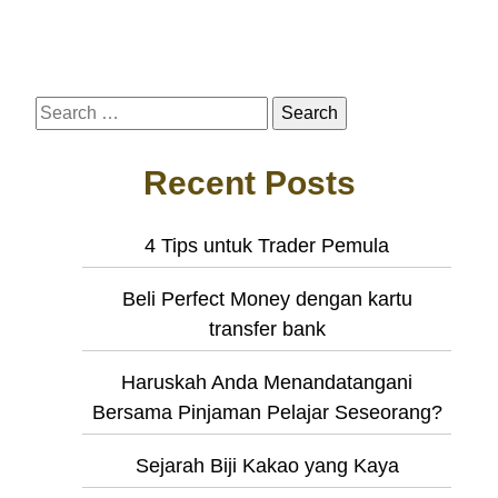
Search
for:
Recent Posts
4 Tips untuk Trader Pemula
Beli Perfect Money dengan kartu
transfer bank
Haruskah Anda Menandatangani
Bersama Pinjaman Pelajar Seseorang?
Sejarah Biji Kakao yang Kaya