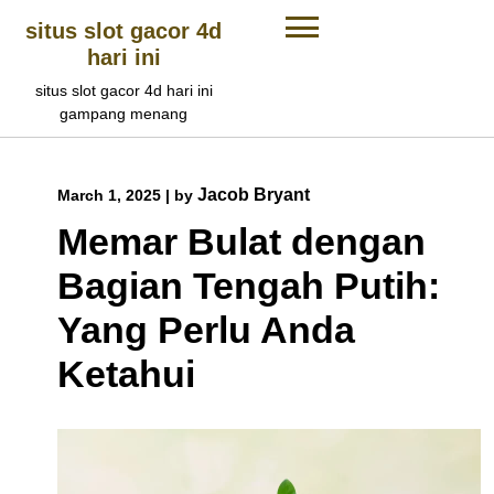
Skip
situs slot gacor 4d
to
hari ini
content
situs slot gacor 4d hari ini
gampang menang
Jacob Bryant
March 1, 2025
|
by
Memar Bulat dengan
Bagian Tengah Putih:
Yang Perlu Anda
Ketahui