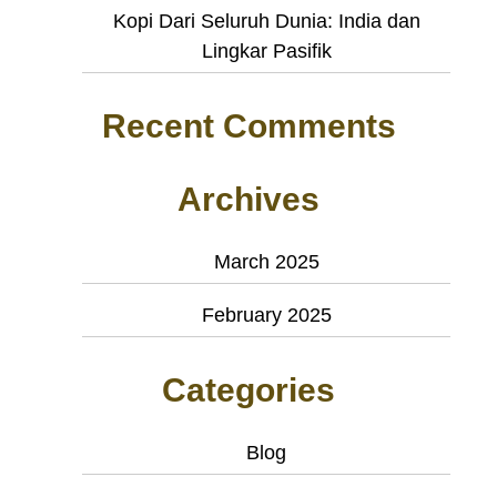
Kopi Dari Seluruh Dunia: India dan
Lingkar Pasifik
Recent Comments
Archives
March 2025
February 2025
Categories
Blog