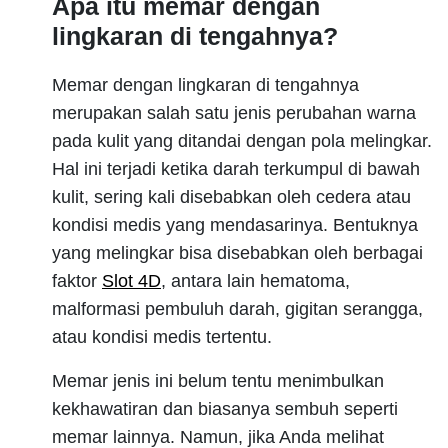
Apa itu memar dengan
lingkaran di tengahnya?
Memar dengan lingkaran di tengahnya
merupakan salah satu jenis perubahan warna
pada kulit yang ditandai dengan pola melingkar.
Hal ini terjadi ketika darah terkumpul di bawah
kulit, sering kali disebabkan oleh cedera atau
kondisi medis yang mendasarinya. Bentuknya
yang melingkar bisa disebabkan oleh berbagai
faktor
Slot 4D
, antara lain hematoma,
malformasi pembuluh darah, gigitan serangga,
atau kondisi medis tertentu.
Memar jenis ini belum tentu menimbulkan
kekhawatiran dan biasanya sembuh seperti
memar lainnya. Namun, jika Anda melihat